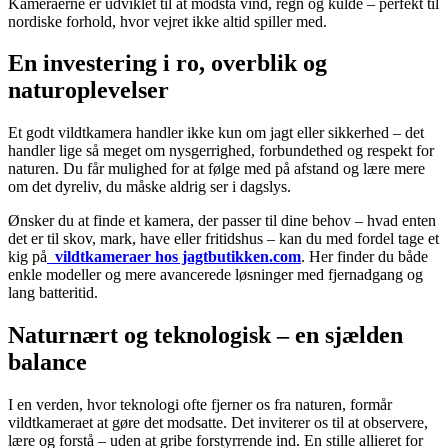
Kameraerne er udviklet til at modstå vind, regn og kulde – perfekt til
nordiske forhold, hvor vejret ikke altid spiller med.
En investering i ro, overblik og
naturoplevelser
Et godt vildtkamera handler ikke kun om jagt eller sikkerhed – det
handler lige så meget om nysgerrighed, forbundethed og respekt for
naturen. Du får mulighed for at følge med på afstand og lære mere
om det dyreliv, du måske aldrig ser i dagslys.
Ønsker du at finde et kamera, der passer til dine behov – hvad enten
det er til skov, mark, have eller fritidshus – kan du med fordel tage et
kig på
​
vildtkameraer hos jagtbutikken.com
. Her finder du både
enkle modeller og mere avancerede løsninger med fjernadgang og
lang batteritid.
Naturnært og teknologisk – en sjælden
balance
I en verden, hvor teknologi ofte fjerner os fra naturen, formår
vildtkameraet at gøre det modsatte. Det inviterer os til at observere,
lære og forstå – uden at gribe forstyrrende ind. En stille allieret for