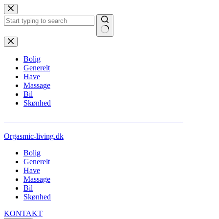
Fortsæt
til
indhold
Ingen
resultater
Bolig
Generelt
Have
Massage
Bil
Skønhed
** VI GØR OPMÆRKSOM PÅ AT ALT INDHOLD ER SPONSORERET
Orgasmic-living.dk
Bolig
Generelt
Have
Massage
Bil
Skønhed
KONTAKT