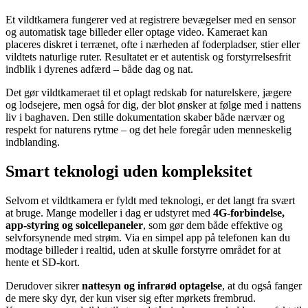
Et vildtkamera fungerer ved at registrere bevægelser med en sensor
og automatisk tage billeder eller optage video. Kameraet kan
placeres diskret i terrænet, ofte i nærheden af foderpladser, stier eller
vildtets naturlige ruter. Resultatet er et autentisk og forstyrrelsesfrit
indblik i dyrenes adfærd – både dag og nat.
Det gør vildtkameraet til et oplagt redskab for naturelskere, jægere
og lodsejere, men også for dig, der blot ønsker at følge med i nattens
liv i baghaven. Den stille dokumentation skaber både nærvær og
respekt for naturens rytme – og det hele foregår uden menneskelig
indblanding.
Smart teknologi uden kompleksitet
Selvom et vildtkamera er fyldt med teknologi, er det langt fra svært
at bruge. Mange modeller i dag er udstyret med
4G-forbindelse,
app-styring og solcellepaneler
, som gør dem både effektive og
selvforsynende med strøm. Via en simpel app på telefonen kan du
modtage billeder i realtid, uden at skulle forstyrre området for at
hente et SD-kort.
Derudover sikrer
nattesyn og infrarød optagelse
, at du også fanger
de mere sky dyr, der kun viser sig efter mørkets frembrud.