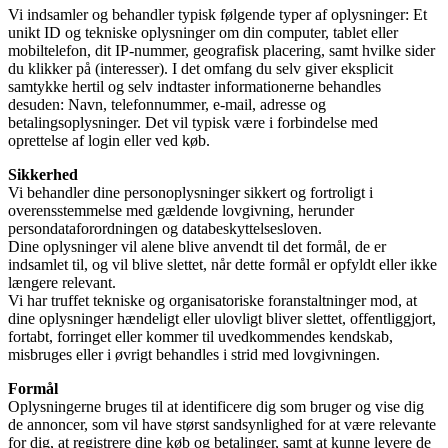
Vi indsamler og behandler typisk følgende typer af oplysninger: Et
unikt ID og tekniske oplysninger om din computer, tablet eller
mobiltelefon, dit IP-nummer, geografisk placering, samt hvilke sider
du klikker på (interesser). I det omfang du selv giver eksplicit
samtykke hertil og selv indtaster informationerne behandles
desuden: Navn, telefonnummer, e-mail, adresse og
betalingsoplysninger. Det vil typisk være i forbindelse med
oprettelse af login eller ved køb.
Sikkerhed
Vi behandler dine personoplysninger sikkert og fortroligt i
overensstemmelse med gældende lovgivning, herunder
persondataforordningen og databeskyttelsesloven.
Dine oplysninger vil alene blive anvendt til det formål, de er
indsamlet til, og vil blive slettet, når dette formål er opfyldt eller ikke
længere relevant.
Vi har truffet tekniske og organisatoriske foranstaltninger mod, at
dine oplysninger hændeligt eller ulovligt bliver slettet, offentliggjort,
fortabt, forringet eller kommer til uvedkommendes kendskab,
misbruges eller i øvrigt behandles i strid med lovgivningen.
Formål
Oplysningerne bruges til at identificere dig som bruger og vise dig
de annoncer, som vil have størst sandsynlighed for at være relevante
for dig, at registrere dine køb og betalinger, samt at kunne levere de