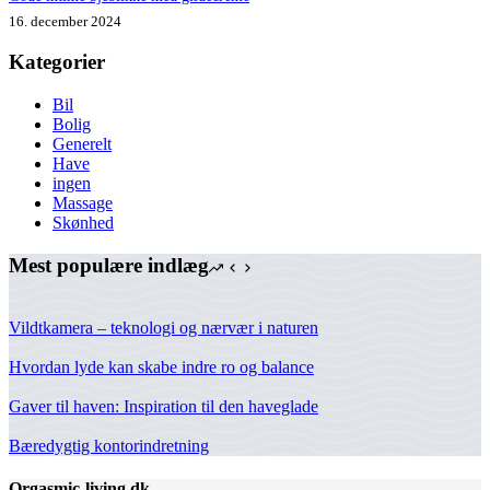
16. december 2024
Kategorier
Bil
Bolig
Generelt
Have
ingen
Massage
Skønhed
Mest populære indlæg
Vildtkamera – teknologi og nærvær i naturen
Hvordan lyde kan skabe indre ro og balance
Gaver til haven: Inspiration til den haveglade
Bæredygtig kontorindretning
Orgasmic-living.dk