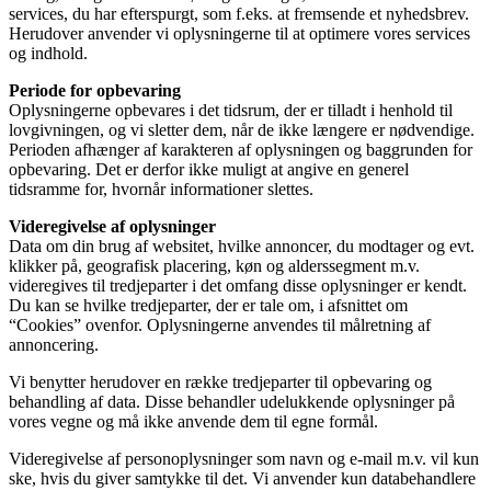
services, du har efterspurgt, som f.eks. at fremsende et nyhedsbrev.
Herudover anvender vi oplysningerne til at optimere vores services
og indhold.
Periode for opbevaring
Oplysningerne opbevares i det tidsrum, der er tilladt i henhold til
lovgivningen, og vi sletter dem, når de ikke længere er nødvendige.
Perioden afhænger af karakteren af oplysningen og baggrunden for
opbevaring. Det er derfor ikke muligt at angive en generel
tidsramme for, hvornår informationer slettes.
Videregivelse af oplysninger
Data om din brug af websitet, hvilke annoncer, du modtager og evt.
klikker på, geografisk placering, køn og alderssegment m.v.
videregives til tredjeparter i det omfang disse oplysninger er kendt.
Du kan se hvilke tredjeparter, der er tale om, i afsnittet om
“Cookies” ovenfor. Oplysningerne anvendes til målretning af
annoncering.
Vi benytter herudover en række tredjeparter til opbevaring og
behandling af data. Disse behandler udelukkende oplysninger på
vores vegne og må ikke anvende dem til egne formål.
Videregivelse af personoplysninger som navn og e-mail m.v. vil kun
ske, hvis du giver samtykke til det. Vi anvender kun databehandlere