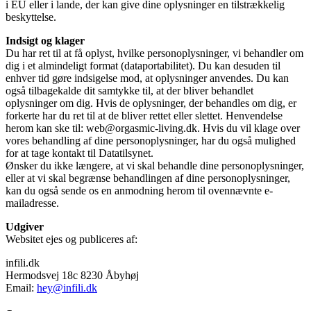
i EU eller i lande, der kan give dine oplysninger en tilstrækkelig
beskyttelse.
Indsigt og klager
Du har ret til at få oplyst, hvilke personoplysninger, vi behandler om
dig i et almindeligt format (dataportabilitet). Du kan desuden til
enhver tid gøre indsigelse mod, at oplysninger anvendes. Du kan
også tilbagekalde dit samtykke til, at der bliver behandlet
oplysninger om dig. Hvis de oplysninger, der behandles om dig, er
forkerte har du ret til at de bliver rettet eller slettet. Henvendelse
herom kan ske til: web@orgasmic-living.dk. Hvis du vil klage over
vores behandling af dine personoplysninger, har du også mulighed
for at tage kontakt til Datatilsynet.
Ønsker du ikke længere, at vi skal behandle dine personoplysninger,
eller at vi skal begrænse behandlingen af dine personoplysninger,
kan du også sende os en anmodning herom til ovennævnte e-
mailadresse.
Udgiver
Websitet ejes og publiceres af:
infili.dk
Hermodsvej 18c 8230 Åbyhøj
Email:
hey@infili.dk