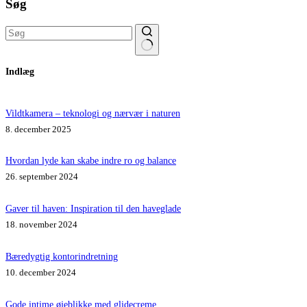
Søg
Ingen
Indlæg
resultater
Vildtkamera – teknologi og nærvær i naturen
8. december 2025
Hvordan lyde kan skabe indre ro og balance
26. september 2024
Gaver til haven: Inspiration til den haveglade
18. november 2024
Bæredygtig kontorindretning
10. december 2024
Gode intime øjeblikke med glidecreme