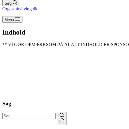
Søg
Orgasmic-living.dk
Menu
Indhold
** VI GØR OPMÆRKSOM PÅ AT ALT INDHOLD ER SPONS
Søg
Ingen