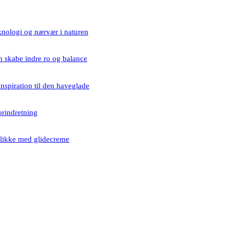
knologi og nærvær i naturen
 skabe indre ro og balance
Inspiration til den haveglade
rindretning
likke med glidecreme