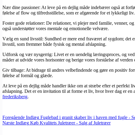
Nær dine passioner: At leve på en dejlig måde indebærer også at forføl
følelse af flow og tilfredsstillelse, som er afgørende for et lykkeligt liv.
Foster gode relationer: De relationer, vi plejer med familie, venner, og
også understøtter vores mentale og emotionelle velvære.
Vælg en sund livsstil: Sundhed er mere end fraværet af sygdom; det er 
livsstil, som fremmer både fysisk og mental afslapning.
Udforsk og vær nysgerrig: Livet er en uendelig læringsproces, og ved 
måder at udvide vores horisonter og berige vores forståelse af verden 
Giv tilbage: At bidrage til andres velbefindende og gøre en positiv for
følelse af formål og glæde.
At leve på en dejlig måde handler ikke om at stræbe efter et perfekt li
afslapning. Det er en invitation til at forme et liv, hvor hver dag er e
frederiksberg
.
Foregående
Indlæg
Fuglebad i granit skaber liv i haven med fugle - 
Næste
Indlæg
Køb Kvalitets Juletræer - Salg af Juletræer