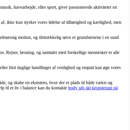
usik, havearbejde, eller sport, giver passionerede aktiviteter en
r af, ikke kun styrker vores følelse af tilhørighed og kærlighed, men
egelmæssig motion, og tilstrækkelig søvn er grundstenene i en sund
os. Rejser, læsning, og samtaler med forskellige mennesker er alle
, eller blot daglige handlinger af venlighed og empati kan øge vores
åde, og skabe en eksistens, hvor der er plads til både vækst og
lp til et liv i balance kan du kontakte
body sds skt kropsterapi på