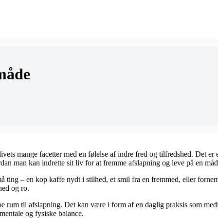
 måde
 livets mange facetter med en følelse af indre fred og tilfredshed. Det e
dan man kan indrette sit liv for at fremme afslapning og leve på en må
ing – en kop kaffe nydt i stilhed, et smil fra en fremmed, eller fornemm
hed og ro.
kabe rum til afslapning. Det kan være i form af en daglig praksis som medi
n mentale og fysiske balance.