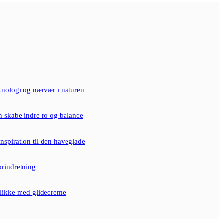
knologi og nærvær i naturen
 skabe indre ro og balance
Inspiration til den haveglade
rindretning
likke med glidecreme