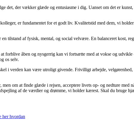
ge det, der vækker glæde og entusiasme i dig. Uanset om det er kunst, m
 kolleger, er fundamentet for et godt liv. Kvalitetstid med dem, vi holde
en tilstand af fysisk, mental, og social velvære. En balanceret kost, r
at forblive åben og nysgerrig kan vi fortsætte med at vokse og udvikle 
og os selv.
skel i verden kan være utroligt givende. Frivilligt arbejde, velgørenhed
v, men om at finde glæde i rejsen, acceptere livets op- og nedture med n
n afspejling af de værdier og drømme, vi holder kærest. Skal du bruge hjæ
Se her hvordan