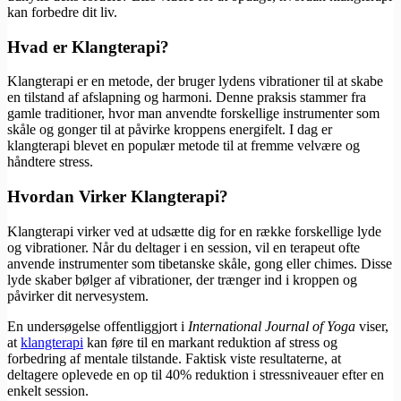
kan forbedre dit liv.
Hvad er Klangterapi?
Klangterapi er en metode, der bruger lydens vibrationer til at skabe
en tilstand af afslapning og harmoni. Denne praksis stammer fra
gamle traditioner, hvor man anvendte forskellige instrumenter som
skåle og gonger til at påvirke kroppens energifelt. I dag er
klangterapi blevet en populær metode til at fremme velvære og
håndtere stress.
Hvordan Virker Klangterapi?
Klangterapi virker ved at udsætte dig for en række forskellige lyde
og vibrationer. Når du deltager i en session, vil en terapeut ofte
anvende instrumenter som tibetanske skåle, gong eller chimes. Disse
lyde skaber bølger af vibrationer, der trænger ind i kroppen og
påvirker dit nervesystem.
En undersøgelse offentliggjort i
International Journal of Yoga
viser,
at
klangterapi
kan føre til en markant reduktion af stress og
forbedring af mentale tilstande. Faktisk viste resultaterne, at
deltagere oplevede en op til 40% reduktion i stressniveauer efter en
enkelt session.