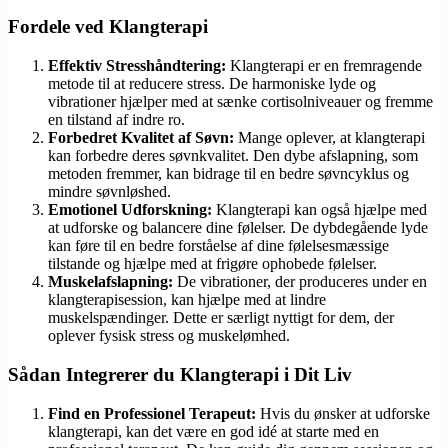
Fordele ved Klangterapi
Effektiv Stresshåndtering:
Klangterapi er en fremragende
metode til at reducere stress. De harmoniske lyde og
vibrationer hjælper med at sænke cortisolniveauer og fremme
en tilstand af indre ro.
Forbedret Kvalitet af Søvn:
Mange oplever, at klangterapi
kan forbedre deres søvnkvalitet. Den dybe afslapning, som
metoden fremmer, kan bidrage til en bedre søvncyklus og
mindre søvnløshed.
Emotionel Udforskning:
Klangterapi kan også hjælpe med
at udforske og balancere dine følelser. De dybdegående lyde
kan føre til en bedre forståelse af dine følelsesmæssige
tilstande og hjælpe med at frigøre ophobede følelser.
Muskelafslapning:
De vibrationer, der produceres under en
klangterapisession, kan hjælpe med at lindre
muskelspændinger. Dette er særligt nyttigt for dem, der
oplever fysisk stress og muskelømhed.
Sådan Integrerer du Klangterapi i Dit Liv
Find en Professionel Terapeut:
Hvis du ønsker at udforske
klangterapi, kan det være en god idé at starte med en