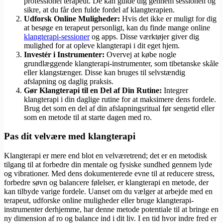
professionel terapeut. De kan guide dig gennem sessionen og
sikre, at du får den fulde fordel af klangterapien.
Udforsk Online Muligheder:
Hvis det ikke er muligt for dig
at besøge en terapeut personligt, kan du finde mange online
klangterapi-sessioner
og apps. Disse værktøjer giver dig
mulighed for at opleve klangterapi i dit eget hjem.
Investér i Instrumenter:
Overvej at købe nogle
grundlæggende klangterapi-instrumenter, som tibetanske skåle
eller klangstænger. Disse kan bruges til selvstændig
afslapning og daglig praksis.
Gør Klangterapi til en Del af Din Rutine:
Integrer
klangterapi i din daglige rutine for at maksimere dens fordele.
Brug det som en del af din afslapningsritual før sengetid eller
som en metode til at starte dagen med ro.
Pas dit velvære med klangterapi
Klangterapi er mere end blot en velværetrend; det er en metodisk
tilgang til at forbedre din mentale og fysiske sundhed gennem lyde
og vibrationer. Med dens dokumenterede evne til at reducere stress,
forbedre søvn og balancere følelser, er klangterapi en metode, der
kan tilbyde varige fordele. Uanset om du vælger at arbejde med en
terapeut, udforske online muligheder eller bruge klangterapi-
instrumenter derhjemme, har denne metode potentiale til at bringe en
ny dimension af ro og balance ind i dit liv. I en tid hvor indre fred er